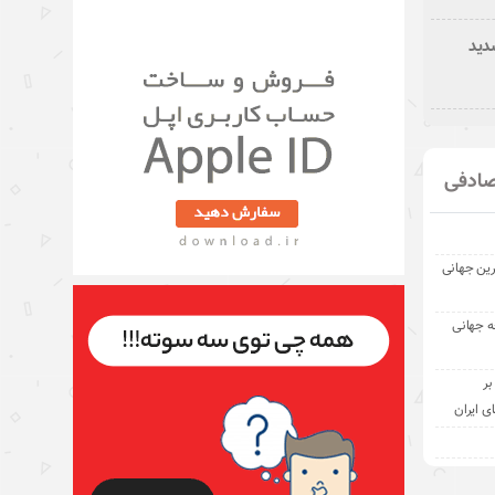
دید
ادفی
رین جهانی
ه جهانی
بر
ی ایران