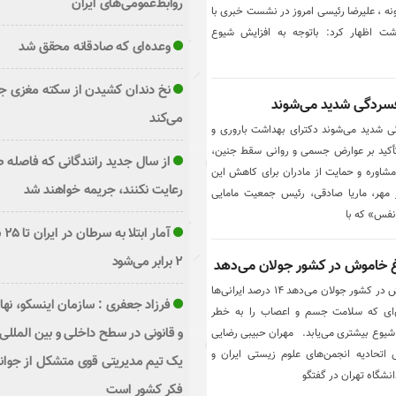
روابط‌عمومی‌های ایران
نه ، علیرضا رئیسی امروز در نشست خبری با
شت اظهار کرد: باتوجه به افزایش شیوع
وعده‌ای که صادقانه محقق شد
نخ دندان کشیدن از سکته مغزی ج
فسردگی شدید می‌شوند
می‌کند
 شدید می‌شوند دکترای بهداشت باروری و
تأکید بر عوارض جسمی و روانی سقط جنین،
از سال جدید رانندگانی که فاصله ط
شاوره و حمایت از مادران برای کاهش این
رعایت نکنند، جریمه خواهند شد
مهر، ماریا صادقی، رئیس جمعیت مامایی
فس» که با
آمار
۲ برابر می‌شود
غ خاموش در کشور جولان می‌دهد
این بیماری خطرناک چراغ خاموش در کشور جولان می‌دهد ۱۴ درصد ایرانی‌ها
فرزاد جعفری : سازمان اینسکو، نه
ری‌ای که سلامت جسم و اعصاب را به خطر
و قانونی در سطح داخلی و بین المللی 
 شیوع بیشتری می‌یابد. مهران حبیبی رضایی
 اتحادیه انجمن‌های علوم زیستی ایران و
یک تیم مدیریتی قوی متشکل از جوا
شگاه تهران در گفتگو
فکر کشور است