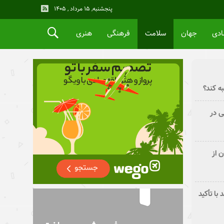
پنجشنبه, ۱۵ مرداد , ۱۴۰۵
ادی
جهان
سلامت
فرهنگی
هنری
ه کند؟
ی در
 از
با تأکید