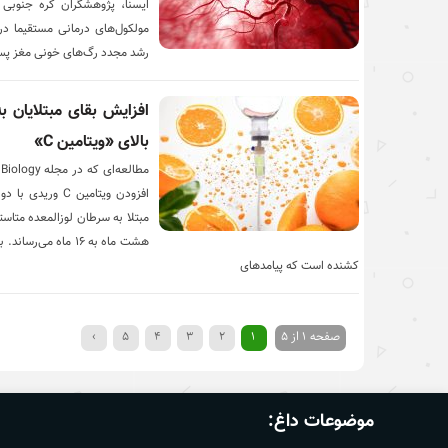
ایسنا، پژوهشگران کره جنوبی ب
مولکول‌های درمانی مستقیما د
رشد مجدد رگ‌های خونی مغز پس
افزایش بقای مبتلایان ب
بالای «ویتامین‌ C»
افزودن ویتامین C 
مبتلا به سرطان لوزالمعده متاستا
هشت ماه به ۱۶ ماه م
کشنده است که پیامدهای
صفحه 1 از 5
1
2
3
4
5
›
موضوعات داغ: