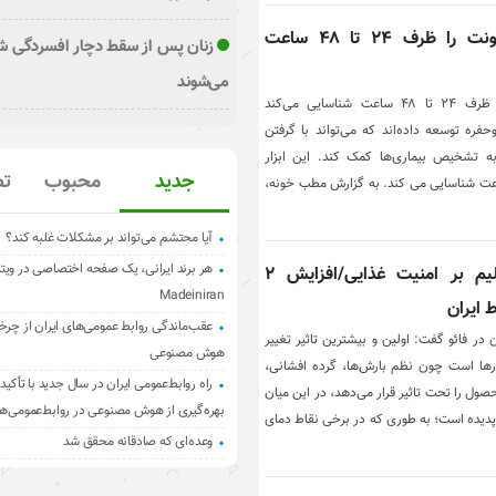
کیت تشخیصی که عفونت را ظرف ۲۴ تا ۴۸ ساعت
زنان پس از سقط دچار افسردگی ش
می‌شوند
کیت تشخیصی که عفونت را ظرف ۲۴ تا ۴۸ ساعت شناسایی می‌کند
حفره توسعه داده‌اند که می‌تواند با گرفتن
به تشخیص بیماری‌ها کمک کند. این ابزار
جدید
محبوب
تص
 را در عرض ۲۴ تا ۴۸ ساعت شناسایی می کند. به گزارش مطب خونه،
آیا محتشم می‌تواند بر مشکلات غلبه کند؟
هر برند ایرانی، یک صفحه اختصاصی در ویت
بیشترین اثر تغییر اقلیم بر امنیت غذایی/افزایش ۲
Madeiniran
 ایران
عقب‌ماندگی روابط عمومی‌های ایران از چرخ
 در فائو گفت: اولین و بیشترین تاثیر تغییر
هوش مصنوعی
رها است چون نظم بارش‌ها، گرده افشانی،
راه روابط‌عمومی ایران در سال جدید با تأکید 
ل را تحت تاثیر قرار می‌دهد، در این میان
بهره‌گیری از هوش مصنوعی در روابط‌عمومی‌ها
ن پدیده است؛ به طوری که در برخی نقاط دمای
وعده‌ای که صادقانه محقق شد