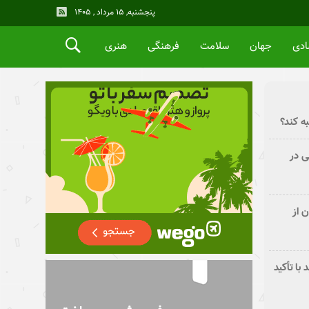
پنجشنبه, ۱۵ مرداد , ۱۴۰۵
ادی
جهان
سلامت
فرهنگی
هنری
ه کند؟
ی در
 از
با تأکید