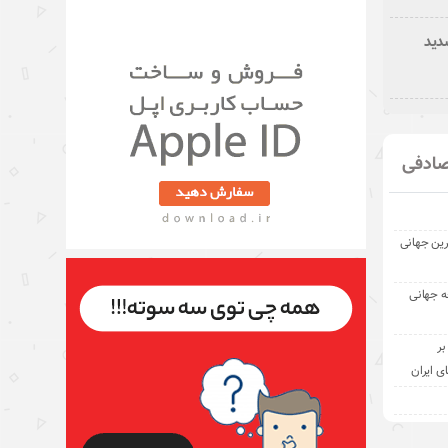
دید
ادفی
رین جهانی
ه جهانی
بر
ی ایران