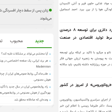
 مواد غذایی حاوی فیبر و آنتی اکسیدان
ودگی هوا را از بین ببرد. احمد اسماعیل
زنان پس از سقط دچار افسردگی ش
می‌شوند
سرمایه‌گذاری ۲۰۰ میلیارد دلاری برای توسعه ۸ درصدی
/شرط تولید اقتصادی در صنعت
جدید
محبوب
تص
انو و میکرو با تاکید بر اینکه برای توسعه
آیا محتشم می‌تواند بر مشکلات غلبه کند؟
ت به پیوستن به زنجیره ارزش جهانی فکر
هر برند ایرانی، یک صفحه اختصاصی در ویت
م در برنامه جدید پنج‌ساله هفتم توسعه ۸ درصد رشد در حوزه ریزتراشه داشته باشیم، باید سالانه
Madeiniran
عقب‌ماندگی روابط عمومی‌های ایران از چرخ
هوش مصنوعی
روتاویروس» از امروز در کشور
راه روابط‌عمومی ایران در سال جدید با تأکید 
بهره‌گیری از هوش مصنوعی در روابط‌عمومی‌ها
ز اجرای سراسری واکسیناسیون روتاویروس
وعده‌ای که صادقانه محقق شد
سنا، دکتر علیرضا رییسی با اعلام این خبر
گفت: اجرای این واکسیناسیون سالانه حداقل از 10هزار بیماری اسهال شدید و