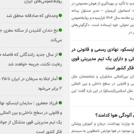
روابط‌عمومی‌های ایران
دید با تأکید بر بهره‌گیری از هوش مصنوعی در
ه: اسماعیل کریمیان – مدیر مسئول رسانه
وعده‌ای که صادقانه محقق شد
روابط‌عمومی هوش مصنوعی ایران مقدمه سال ۱۴۰۴ فرارسیده و روابط‌عمومی
یر تحولی خود ایستاده است. دگرگونی‌های
نخ دندان کشیدن از سکته مغزی ج
 در
می‌کند
ینسکو، نهادی رسمی و قانونی در
از سال جدید رانندگانی که فاصله ط
ی و دارای یک تیم مدیریتی قوی
رعایت نکنند، جریمه خواهند شد
فکر کشور است
ن بین‌المللی مشاوران و متخصصان ملل
آمار
ی و قانونی در سطح داخلی و بین المللی
۲ برابر می‌شود
لل اسلامی(اینسکو) در این باره گفت: این
 و
فرزاد جعفری : سازمان اینسکو، نه
و قانونی در سطح داخلی و بین المللی 
 آلودگی هوا کدامند؟
یک تیم مدیریتی قوی متشکل از جوا
عه وزارت بهداشت، درمان و آموزش پزشکی
های موجود در هوا عوارض نامطلوبی به سیستم
فکر کشور است