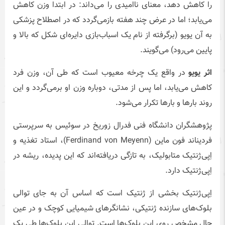
را کاهش دهد، معنای ناامیدی را می‌داند: در ابتدا وزن کاهش
می‌یابد؛ اما در عرض چند هفته بازمی‌گردد که در اصطلاح پزشکی
به آن یویو (برگرفته از نام یک اسباب‌بازی دایره‌ای شکل که بالا و
پایین می‌رود) می‌گویند.
اثر یویو
در واقع یک چرخه معیوب است که طی آن، وزن فرد
کاهش می‌یابد، اما پس از مدتی، دوباره وزن او برمی‌گردد و این
روند بارها و بارها تکرار می‌شود.
پژوهشگران دانشگاه فنی فدرال زوریخ در سوئیس به سرپرستی
فردیناند فون ماین (Ferdinand von Meyenn)، استاد تغذیه و
اِپی‌ژنتیک متابولیک، به تازگی دریافته‌اند که این پدیده، ریشه در
اِپی‌ژنتیک دارد.
اِپی‌ژنتیک بخشی از ژنتیک است که اساس آن به جای توالی
بلوک‌های سازنده ژنتیکی، نشانگرهای شیمیایی کوچک و در عین
حال مشخص روی این بلوک‌ها است. توالی این بلوک‌ها طی یک