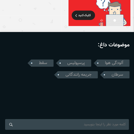
موضوعات داغ:
آلودگی هوا
پرسپولیس
سقط
سرطان
جریمه رانندگانی