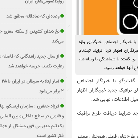
روابط‌عمومی‌های ایران
وعده‌ای که صادقانه محقق شد
نخ دندان کشیدن از سکته مغزی ج
می‌کند
 خبرنگار اجتماعی خبرگزاری واژه
اران اظهار کرد: فرایند ثبت‌نام
از سال جدید رانندگانی که فاصله ط
 وی گفت: با هماهنگی با رسانه‌ها،
رعایت نکنند، جریمه خواهند شد
ع آنها خواهد رسید.
فت‌وگو با خبرنگار اجتماعی
آمار
ی ترافیک جدید خبرنگاران اظهار
۲ برابر می‌شود
کمیل اطلاعات، نهایی شد.
فرزاد جعفری : سازمان اینسکو، نه
اجد شرایط دریافت طرح ترافیک
و قانونی در سطح داخلی و بین المللی 
یک تیم مدیریتی قوی متشکل از جوا
فکر کشور است
، طرح‌های فعلی همچنان معتبر