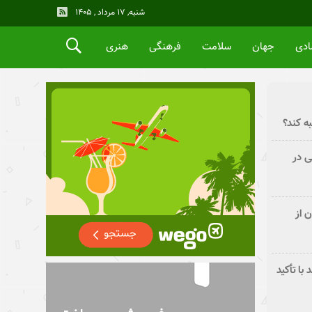
شنبه, ۱۷ مرداد , ۱۴۰۵
ادی
جهان
سلامت
فرهنگی
هنری
ه کند؟
ی در
 از
با تأکید