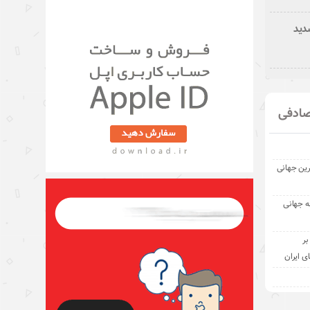
دید
ادفی
رین جهانی
ه جهانی
بر
ی ایران