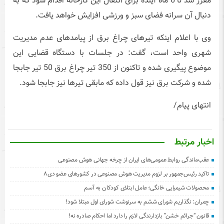
مقرر شد تا 6 ماه آینده برای انتقال این کارخانه اقدام شود که به
دنبال آن سرانه فضای سبز و ورزشی افزایش خواهد یافت.
وی با اعلام اینکه تیرهای چراغ برق از پیامدهای عدم مدیریت
شهری واحد است، گفت: در جلسات با دستگاه قضایی این
موضوع پیگیری شده و تاکنون از 350 تیر چراغ برق 50 تیر جابجا
شده و شرکت برق نیز قول داده که مابقی تیرها نیز جابجا شود.
انتهای پیام/
اخبار مرتبط
عقب‌ماندگی روابط عمومی‌های ایران از چرخه جهانی هوش مصنوعی
تاکید رئیس‌جمهور بر لزوم مدیریت هوش مصنوعی در کشورهای عضو دی۸
محصولات شیمیایی خانگی؛ عامل ابتلای کودکان به آسم
چمران: نگذاریم شورای ششم به سرنوشت شورای اول مبتلا شود!
قانون “جرائم خشن” بازدارندگی لازم را دارد اما احکام صادره نه!